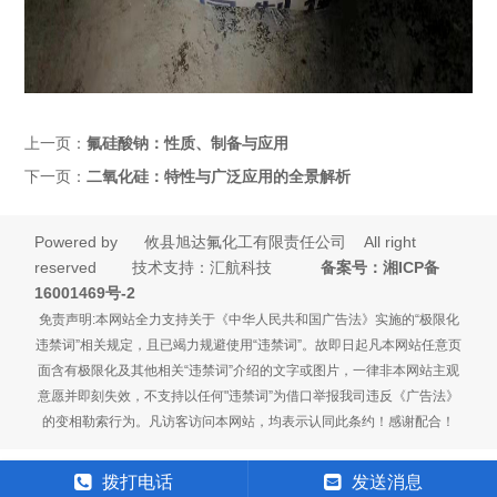
上一页：
氟硅酸钠：性质、制备与应用
下一页：
二氧化硅：特性与广泛应用的全景解析
Powered by
攸县旭达氟化工有限责任公司
All right
reserved 技术支持：汇航科技
备案号：
湘ICP备
16001469号-2
免责声明:本网站全力支持关于《中华人民共和国广告法》实施的“极限化
违禁词”相关规定，且已竭力规避使用“违禁词”。故即日起凡本网站任意页
面含有极限化及其他相关“违禁词”介绍的文字或图片，一律非本网站主观
意愿并即刻失效，不支持以任何"违禁词”为借口举报我司违反《广告法》
的变相勒索行为。凡访客访问本网站，均表示认同此条约！感谢配合！
拨打电话
发送消息