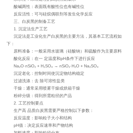
酸碱两性：表面既有酸性位也有碱性位
反应活性：可与硅烷偶联剂等发生化学反应
三、白炭黑的制备工艺
1. 沉淀法生产工艺
沉淀法是工业化生产白炭黑的主要方法，其基本工艺流程如
下：
原料准备：一般采用水玻璃（硅酸钠）和硫酸作为主要原料
酸化反应：在一 定温度和pH条件下进行反应
Na₂O·nSiO₂ + H₂SO₄ → nSiO₂·H₂O + Na₂SO₄
沉淀老化：控制时间使沉淀物结构稳定
过滤洗涤：去 除可溶性盐类
干燥：通常采用喷雾干燥或烘箱干燥
粉碎分级：得到所需粒径的产品
2. 工艺控制要点
生产高 品质白炭黑需要严格控制以下参数：
反应温度：影响粒子大小和结构
pH值：决定反应速率和产物结构
加料速度：影响粒径分布