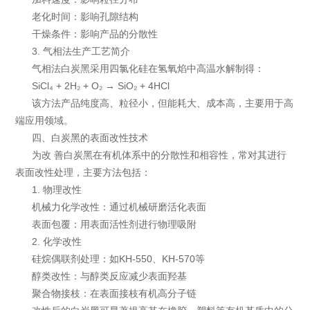
老化时间：影响孔隙结构
干燥条件：影响产品的分散性
3. 气相法生产工艺简介
气相法白炭黑采用四氯化硅在氢氧焰中高温水解制得：
SiCl₄ + 2H₂ + O₂ → SiO₂ + 4HCl
该方法产品纯度高、粒径小，但能耗大、成本高，主要用于高
端应用领域。
四、白炭黑的表面改性技术
为改 善白炭黑在有机体系中的分散性和相容性，常对其进行
表面改性处理，主要方法包括：
1. 物理改性
机械力化学改性：通过机械研磨活化表面
表面包覆：用表面活性剂进行物理吸附
2. 化学改性
硅烷偶联剂处理：如KH-550、KH-570等
醇类改性：与醇类反应减少表面羟基
聚合物接枝：在表面接枝有机高分子链