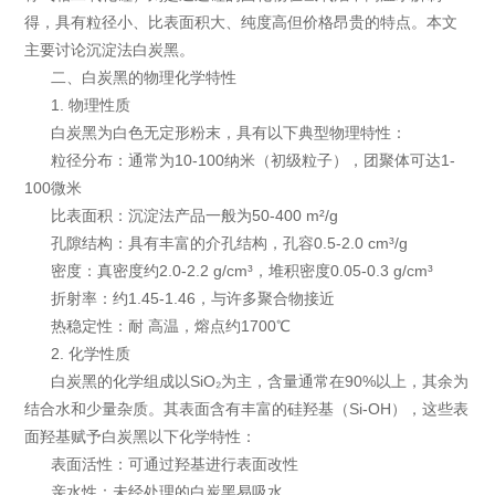
得，具有粒径小、比表面积大、纯度高但价格昂贵的特点。本文
主要讨论沉淀法白炭黑。
二、白炭黑的物理化学特性
1. 物理性质
白炭黑为白色无定形粉末，具有以下典型物理特性：
粒径分布：通常为10-100纳米（初级粒子），团聚体可达1-
100微米
比表面积：沉淀法产品一般为50-400 m²/g
孔隙结构：具有丰富的介孔结构，孔容0.5-2.0 cm³/g
密度：真密度约2.0-2.2 g/cm³，堆积密度0.05-0.3 g/cm³
折射率：约1.45-1.46，与许多聚合物接近
热稳定性：耐 高温，熔点约1700℃
2. 化学性质
白炭黑的化学组成以SiO₂为主，含量通常在90%以上，其余为
结合水和少量杂质。其表面含有丰富的硅羟基（Si-OH），这些表
面羟基赋予白炭黑以下化学特性：
表面活性：可通过羟基进行表面改性
亲水性：未经处理的白炭黑易吸水