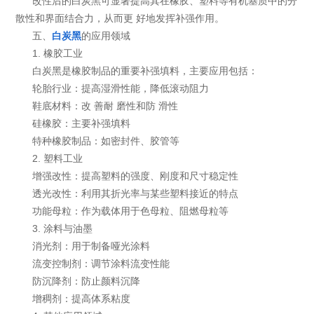
改性后的白炭黑可显著提高其在橡胶、塑料等有机基质中的分
散性和界面结合力，从而更 好地发挥补强作用。
五、
白炭黑
的应用领域
1. 橡胶工业
白炭黑是橡胶制品的重要补强填料，主要应用包括：
轮胎行业：提高湿滑性能，降低滚动阻力
鞋底材料：改 善耐 磨性和防 滑性
硅橡胶：主要补强填料
特种橡胶制品：如密封件、胶管等
2. 塑料工业
增强改性：提高塑料的强度、刚度和尺寸稳定性
透光改性：利用其折光率与某些塑料接近的特点
功能母粒：作为载体用于色母粒、阻燃母粒等
3. 涂料与油墨
消光剂：用于制备哑光涂料
流变控制剂：调节涂料流变性能
防沉降剂：防止颜料沉降
增稠剂：提高体系粘度