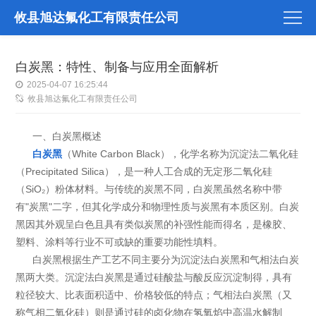
攸县旭达氟化工有限责任公司
白炭黑：特性、制备与应用全面解析
2025-04-07 16:25:44
攸县旭达氟化工有限责任公司
一、白炭黑概述
白炭黑
（White Carbon Black），化学名称为沉淀法二氧化硅
（Precipitated Silica），是一种人工合成的无定形二氧化硅
（SiO₂）粉体材料。与传统的炭黑不同，白炭黑虽然名称中带
有"炭黑"二字，但其化学成分和物理性质与炭黑有本质区别。白炭
黑因其外观呈白色且具有类似炭黑的补强性能而得名，是橡胶、
塑料、涂料等行业不可或缺的重要功能性填料。
白炭黑根据生产工艺不同主要分为沉淀法白炭黑和气相法白炭
黑两大类。沉淀法白炭黑是通过硅酸盐与酸反应沉淀制得，具有
粒径较大、比表面积适中、价格较低的特点；气相法白炭黑（又
称气相二氧化硅）则是通过硅的卤化物在氢氧焰中高温水解制