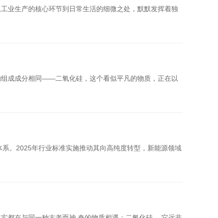
从工业生产的核心环节到日常生活的细微之处，默默发挥着独
的组成成分相同——二氧化硅，这个看似平凡的物质，正在以
系。2025年行业标准实施推动其向高纯度转型，新能源领域
实都在与同一种古老而神 奇的物质相遇：二氧化硅。 它远非