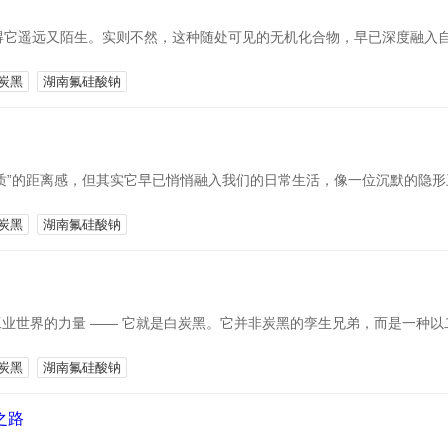
，觉得它遥远又陌生。实则不然，这种随处可见的无机化合物，早已深度融
炭黑
湖南氟硅酸钠
质”的距离感，但其实它早已悄悄融入我们的日常生活，像一位沉默的隐
炭黑
湖南氟硅酸钠
世界的力量 —— 它就是白炭黑。它并非炭黑的孪生兄弟，而是一种以二氧
炭黑
湖南氟硅酸钠
之路