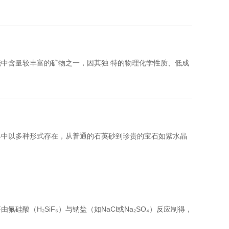
壳中含量较丰富的矿物之一，因其独 特的物理化学性质、低成
界中以多种形式存在，从普通的石英砂到珍贵的宝石如紫水晶
硅酸（H₂SiF₆）与钠盐（如NaCl或Na₂SO₄）反应制得，