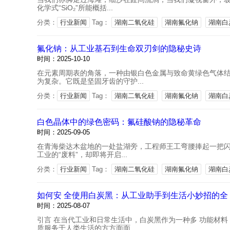
化学式“SiO₂”所能概括...
分类：
行业新闻
Tag：
湖南二氧化硅
湖南氟化钠
湖南白
氟化钠：从工业基石到生命双刃剑的隐秘史诗
时间：2025-10-10
在元素周期表的角落，一种由银白色金属与致命黄绿色气体结
为复杂。它既是坚固牙齿的守护...
分类：
行业新闻
Tag：
湖南二氧化硅
湖南氟化钠
湖南白
白色晶体中的绿色密码：氟硅酸钠的隐秘革命
时间：2025-09-05
在青海柴达木盆地的一处盐湖旁，工程师王工弯腰捧起一把
工业的“废料”，却即将开启...
分类：
行业新闻
Tag：
湖南二氧化硅
湖南氟化钠
湖南白
如何安 全使用白炭黑：从工业助手到生活小妙招的全
时间：2025-08-07
引言 在当代工业和日常生活中，白炭黑作为一种多 功能材
质服务于人类生活的方方面面...