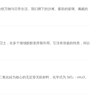
入自然万物与日常生活。我们脚下的沙滩、窗前的玻璃、佩戴的
形卫士，在多个领域默默发挥着作用。它没有张扬的特质，却以
化硅为核心的无定形无机材料，化学式为 SiO₂・nH₂O。