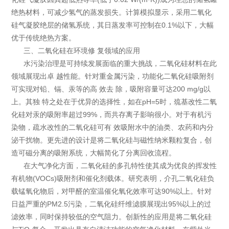
绝热材料，可减少氢气的蒸发损失。计算模拟显示，采用二氧化
硅气凝胶绝层的储氢系统，其日蒸发率可控制在0.1%以下，大幅
优于传统绝热方案。
三、二氧化硅在环境修 复领域的应用
水污染治理是可持续发展面临的重大挑战，二氧化硅材料在此
领域展现出卓 越性能。针对重金属污染，功能化二氧化硅吸附剂
可实现对铅、镉、汞等的高 效去 除，吸附容量可达200 mg/g以
上。其独 特之处在于优异的选择性，如在pH=5时，巯基改性二氧
化硅对汞的吸附率超过99%，而共存离子影响很小。对于有机污
染物，疏水改性的二氧化硅可有 效吸附水中的油类、农药和内分
泌干扰物。更先进的设计是将二氧化硅与磁性纳米颗粒复合，创
造可磁分离的吸附系统，大幅简化了分离回收流程。
在大气净化方面，二氧化硅的多孔特性使其成为优良的挥发性
有机物(VOCs)吸附剂和催化剂载体。研究表明，介孔二氧化硅负
载锰氧化物后，对甲醛的室温催化氧化效率可达90%以上。针对
日益严重的PM2.5污染，二氧化硅纤维滤膜展现出95%以上的过
滤效率，同时保持较低的空气阻力。创新性的应用是将二氧化硅