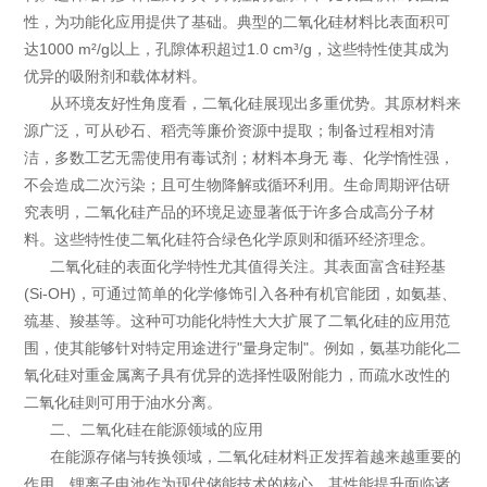
性，为功能化应用提供了基础。典型的二氧化硅材料比表面积可
达1000 m²/g以上，孔隙体积超过1.0 cm³/g，这些特性使其成为
优异的吸附剂和载体材料。
从环境友好性角度看，二氧化硅展现出多重优势。其原材料来
源广泛，可从砂石、稻壳等廉价资源中提取；制备过程相对清
洁，多数工艺无需使用有毒试剂；材料本身无 毒、化学惰性强，
不会造成二次污染；且可生物降解或循环利用。生命周期评估研
究表明，二氧化硅产品的环境足迹显著低于许多合成高分子材
料。这些特性使二氧化硅符合绿色化学原则和循环经济理念。
二氧化硅的表面化学特性尤其值得关注。其表面富含硅羟基
(Si-OH)，可通过简单的化学修饰引入各种有机官能团，如氨基、
巯基、羧基等。这种可功能化特性大大扩展了二氧化硅的应用范
围，使其能够针对特定用途进行"量身定制"。例如，氨基功能化二
氧化硅对重金属离子具有优异的选择性吸附能力，而疏水改性的
二氧化硅则可用于油水分离。
二、二氧化硅在能源领域的应用
在能源存储与转换领域，二氧化硅材料正发挥着越来越重要的
作用。锂离子电池作为现代储能技术的核心，其性能提升面临诸