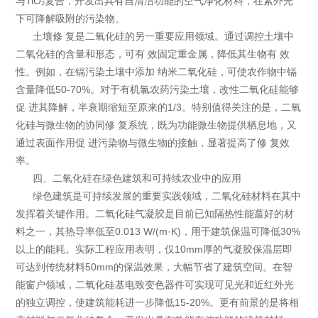
与TiO₂复合，开发出具有自清洁功能的空气净化材料，在紫外光
下可降解吸附的污染物。
土壤修 复是二氧化硅的另一重要应用领域。通过调控土壤中
二氧化硅的含量和形态，可有 效固定重金属，降低其生物有 效
性。例如，在镉污染土壤中添加 纳米二氧化硅，可使农作物中镉
含量降低50-70%。对于有机氯农药污染土壤，改性二氧化硅能够
促 进其降解，半衰期缩短至原来的1/3。特别值得关注的是，二氧
化硅与微生物的协同修 复系统，既为功能微生物提供栖息地，又
通过表面作用促 进污染物与微生物的接触，显著提高了修 复效
率。
四、二氧化硅在绿色建筑和可持续农业中的应用
绿色建筑是可持续发展的重要实践领域，二氧化硅材料在其中
发挥着关键作用。二氧化硅气凝胶是目前已知隔热性能蕞好的材
料之一，其热导率低至0.013 W/(m·K)，用于建筑保温可降低30%
以上的能耗。实际工程应用表明，仅10mm厚的气凝胶保温层即
可达到传统材料50mm的保温效果，大幅节省了建筑空间。在智
能窗户领域，二氧化硅基电致变色器件可实现可见光和近红外光
的独立调控，使建筑能耗进一步降低15-20%。更有前景的是将相