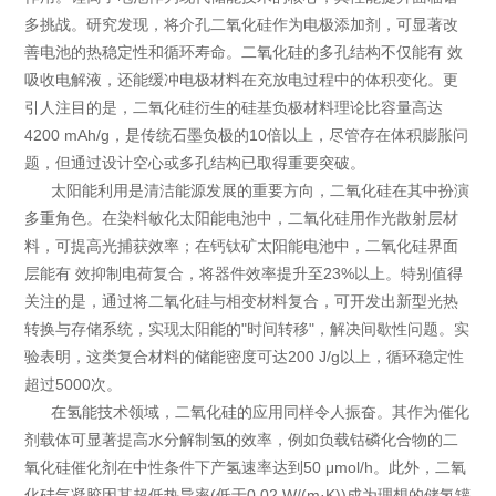
多挑战。研究发现，将介孔二氧化硅作为电极添加剂，可显著改
善电池的热稳定性和循环寿命。二氧化硅的多孔结构不仅能有 效
吸收电解液，还能缓冲电极材料在充放电过程中的体积变化。更
引人注目的是，二氧化硅衍生的硅基负极材料理论比容量高达
4200 mAh/g，是传统石墨负极的10倍以上，尽管存在体积膨胀问
题，但通过设计空心或多孔结构已取得重要突破。
太阳能利用是清洁能源发展的重要方向，二氧化硅在其中扮演
多重角色。在染料敏化太阳能电池中，二氧化硅用作光散射层材
料，可提高光捕获效率；在钙钛矿太阳能电池中，二氧化硅界面
层能有 效抑制电荷复合，将器件效率提升至23%以上。特别值得
关注的是，通过将二氧化硅与相变材料复合，可开发出新型光热
转换与存储系统，实现太阳能的"时间转移"，解决间歇性问题。实
验表明，这类复合材料的储能密度可达200 J/g以上，循环稳定性
超过5000次。
在氢能技术领域，二氧化硅的应用同样令人振奋。其作为催化
剂载体可显著提高水分解制氢的效率，例如负载钴磷化合物的二
氧化硅催化剂在中性条件下产氢速率达到50 μmol/h。此外，二氧
化硅气凝胶因其超低热导率(低于0.02 W/(m·K))成为理想的储氢罐