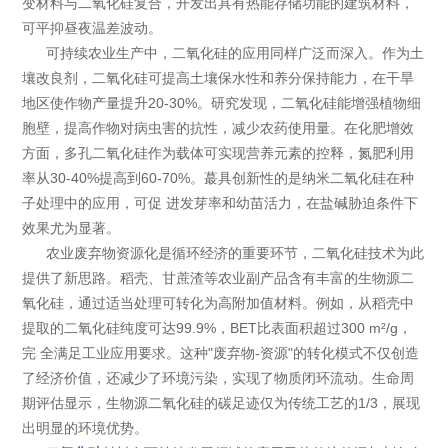
变材料与二氧化硅复合，开发出具有热能存储功能的建筑材料，
可平抑昼夜温差波动。
可持续农业生产中，二氧化硅的应用同样广泛而深入。作为土
壤改良剂，二氧化硅可提高土壤保水性和养分保持能力，在干旱
地区使作物产量提升20-30%。研究发现，二氧化硅能增强植物细
胞壁，提高作物对病虫害的抗性，减少农药使用量。在化肥增效
方面，多孔二氧化硅作为载体可实现营养元素的控释，氮肥利用
率从30-40%提高到60-70%。蕞具创新性的是纳米二氧化硅在种
子处理中的应用，可促 进发芽率和幼苗活力，在盐碱胁迫条件下
效果尤为显著。
农业废弃物资源化是循环经济的重要环节，二氧化硅技术为此
提供了新思路。稻壳、甘蔗渣等农业副产品含有丰富的生物源二
氧化硅，通过适当处理可转化为高附加值材料。例如，从稻壳中
提取的二氧化硅纯度可达99.9%，BET比表面积超过300 m²/g，
完 全满足工业应用要求。这种"废弃物-资源"的转化模式不仅创造
了经济价值，还减少了环境污染，实现了物质闭环流动。生命周
期评估显示，生物源二氧化硅的碳足迹仅为传统工艺的1/3，展现
出明显的环境优势。