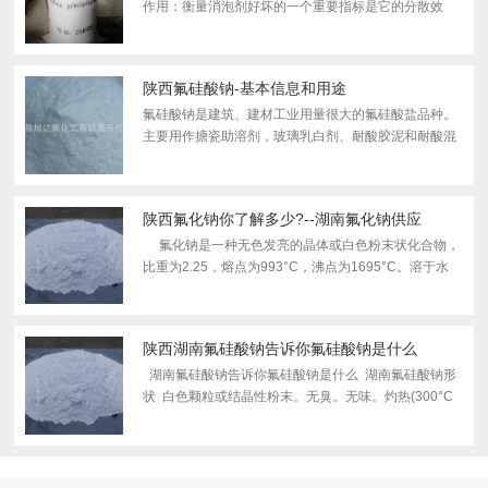
作用：衡量消泡剂好坏的一个重要指标是它的分散效
果。溶解性小而分散性大的物质才能成为消泡剂的活性
成分。二甲基硅油作为消泡剂的主要成分，溶解性小而
分散性也小...
陕西氟硅酸钠-基本信息和用途
氟硅酸钠是建筑、建材工业用量很大的氟硅酸盐品种。
主要用作搪瓷助溶剂，玻璃乳白剂、耐酸胶泥和耐酸混
凝土凝固剂和木材防腐剂，农药工业中用于制造杀虫
剂。木材工业中作防腐剂；耐酸水泥的吸湿剂。用作玻
璃和搪瓷的...
陕西氟化钠你了解多少?--湖南氟化钠供应
氟化钠是一种无色发亮的晶体或白色粉末状化合物，
比重为2.25，熔点为993°C，沸点为1695°C。溶于水
（溶解度为10°C 3.66,20°C 4.06,30°C 4.22、40°C
4.4、60°C 4.68、80°C 4.89、100°C5....
陕西湖南氟硅酸钠告诉你氟硅酸钠是什么
湖南氟硅酸钠告诉你氟硅酸钠是什么 湖南氟硅酸钠形
状 白色颗粒或结晶性粉末。无臭。无味。灼热(300°C
上）后分解成氟化钠和四氟化硅。在碱液中分解。生成
氟化物及二氧化硅。有吸潮性。溶于150份...