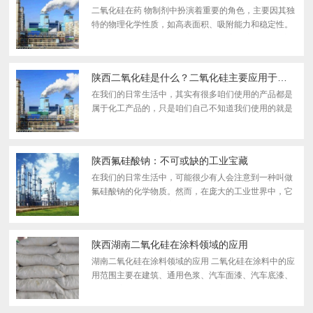
二氧化硅在药 物制剂中扮演着重要的角色，主要因其独
特的物理化学性质，如高表面积、吸附能力和稳定性。
以下是二氧化硅在药 物制剂中的几种主要应用： 1. 流
动性改 善剂 在粉末状药 物制剂中，如片剂的干混...
陕西二氧化硅是什么？二氧化硅主要应用于那些领域？
在我们的日常生活中，其实有很多咱们使用的产品都是
属于化工产品的，只是咱们自己不知道我们使用的就是
化工产品，今 天就想知道二氧化硅是什么？二氧化硅主
要应用于那些领域？ 1.二氧化硅是什么 这是一种无机...
陕西氟硅酸钠：不可或缺的工业宝藏
在我们的日常生活中，可能很少有人会注意到一种叫做
氟硅酸钠的化学物质。然而，在庞大的工业世界中，它
却是一个不可或缺的宝藏。 就让我们一起揭开氟硅酸钠
的神秘面纱，看看它如何在各个工业领域大放异彩。
一....
陕西湖南二氧化硅在涂料领域的应用
湖南二氧化硅在涂料领域的应用 二氧化硅在涂料中的应
用范围主要在建筑、通用色浆、汽车面漆、汽车底漆、
汽车电泳漆、工业涂料、粉末涂料方面。一、建筑涂料
用到二氧化硅建筑涂料中主要是用二氧化硅进行调色。