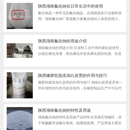
颗粒...
陕西湖南氟化钠在日常生活中的使用
氟化钠是一种常见的氟化物盐，在我国很多行业都有使
用。湖南氟化钠厂家提醒大家氟化钠对人体危害很大。
氟化钠毒性很大。如果人被氟化钠中毒，会出现呕吐、
腹泻等消化不良症状，严重者可能导致死亡。虽然氟化
钠毒性很...
陕西湖南氟化钠的用途介绍
湖南氟化钠的用途介绍 在涂料工业中用作磷化促使剂，
以稳定磷化溶液，细化磷化并改良磷化膜的性能。铝及
其合金的磷化处理用Al3 +密封，具有非常有害的负催化
作用，因此磷化处理很顺利，木材防腐剂，农业杀虫
剂，酿...
陕西橡胶轮胎添加白炭黑的作用与技巧
橡胶轮胎添加白炭黑的作用与技巧 湖南白炭黑是具有一
些补强性的白色无机添加剂，在橡胶制品生产中可以代
替炭黑对胶料进行补强，尤其是白色、浅色或彩色橡胶
制品。在越野胎、工程轮胎、子午胎等生产中使用白炭
黑具...
陕西湖南氟化钠的特性及用途
湖南氟化钠的特性及用途产品特性水溶液呈弱碱性，溶
于氢氟酸而成氟化氢钠，能腐蚀玻璃。产品用途主要应
用于造纸、水处理、搪瓷、涂装、制革、建材、农业等