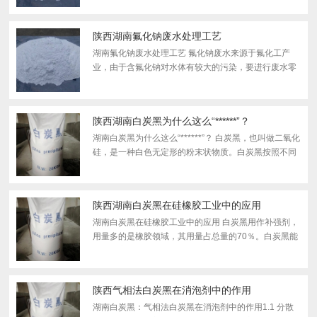
多种行业。用做磷化促剂，木材防腐剂、水处理剂、农
业杀虫剂...
陕西湖南氟化钠废水处理工艺
湖南氟化钠废水处理工艺 氟化钠废水来源于氟化工产
业，由于含氟化钠对水体有较大的污染，要进行废水零
排放处理。氟化钠废水一般来自于电子产品清洗中产生
的含氟废水，氟化钠溶解度较小，含氟废水处理通常有
如下：...
陕西湖南白炭黑为什么这么“******”？
湖南白炭黑为什么这么“******”？ 白炭黑，也叫做二氧化
硅，是一种白色无定形的粉末状物质。白炭黑按照不同
的制作工艺可以分为气相法白炭黑和沉淀法白炭黑。气
相法白炭黑又分为亲水型白炭黑和疏水型白炭黑。下面
我...
陕西湖南白炭黑在硅橡胶工业中的应用
湖南白炭黑在硅橡胶工业中的应用 白炭黑用作补强剂，
用量多的是橡胶领域，其用量占总量的70％。白炭黑能
大幅提高胶料的物理性能，减少胶料滞后，降低轮胎的
滚动阻力，同时不损失其抗湿滑性。在橡胶工业中，炭
黑是...
陕西气相法白炭黑在消泡剂中的作用
湖南白炭黑：气相法白炭黑在消泡剂中的作用1.1 分散