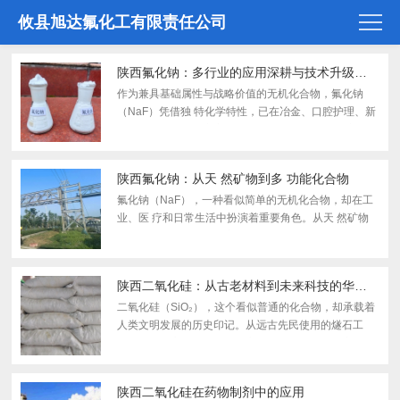
攸县旭达氟化工有限责任公司
陕西氟化钠：多行业的应用深耕与技术升级路径
作为兼具基础属性与战略价值的无机化合物，氟化钠
（NaF）凭借独 特化学特性，已在冶金、口腔护理、新
能源等领域构建稳定应用体系。2025年行业标准实施推
动其向高纯度转型，新能源领域需求爆发更引领技术升
级提速...
陕西氟化钠：从天 然矿物到多 功能化合物
氟化钠（NaF），一种看似简单的无机化合物，却在工
业、医 疗和日常生活中扮演着重要角色。从天 然矿物
到人工合成，氟化钠的应用跨越了多个领域，展现了其
独 特的化学性质和广泛的应用价值。 一、 氟化钠：性
质...
陕西二氧化硅：从古老材料到未来科技的华丽蜕变
二氧化硅（SiO₂），这个看似普通的化合物，却承载着
人类文明发展的历史印记。从远古先民使用的燧石工
具，到现代高科技领域的核心材料，二氧化硅的应用史
就是一部人类科技进步的缩影。在当代科技革命浪潮
中，二氧...
陕西二氧化硅在药物制剂中的应用